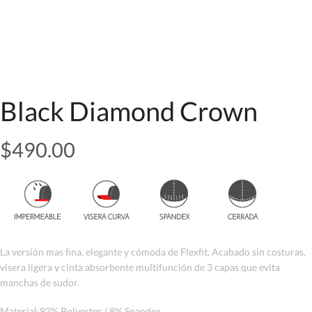
Black Diamond Crown
$
490.00
La versión mas fina, elegante y cómoda de Flexfit. Acabado sin costuras,
visera ligera y cinta absorbente multifunción de 3 capas que evita
manchas de sudor.
Material:92% Polyester / 8% Spandex