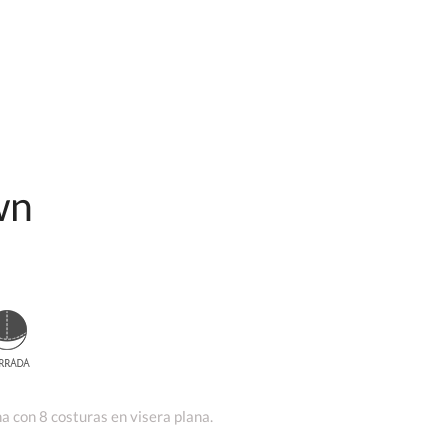
wn
 con 8 costuras en visera plana.