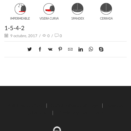
1-5-4-2
9 octubre, 2017
/
0
/
0
Políticas de envío
|
Condiciones de entrega
|
Aviso de
privacidad
|
Términos y condiciones