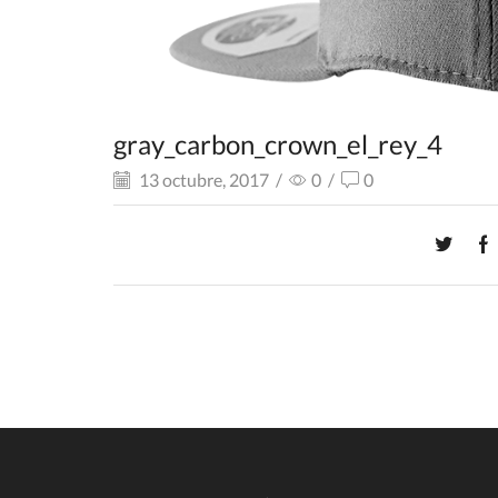
gray_carbon_crown_el_rey_4
13 octubre, 2017
/
0
/
0