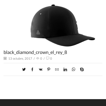
black_diamond_crown_el_rey_8
13 octubre, 2017
/
0
/
0