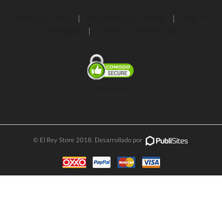
Políticas de envío
|
Condiciones de entrega
|
Aviso de
privacidad
|
Términos y condiciones
SSL Certificate
© El Rey Store 2018. Desarrollado por