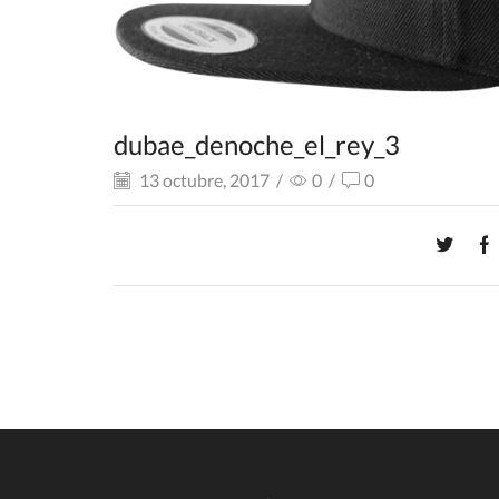
dubae_denoche_el_rey_3
13 octubre, 2017
/
0
/
0