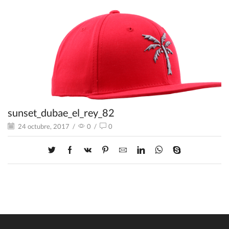
sunset_dubae_el_rey_82
24 octubre, 2017
/
0
/
0