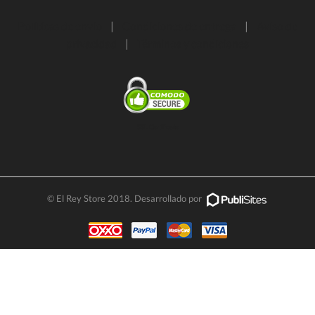
Políticas de envío
|
Condiciones de entrega
|
Aviso de
privacidad
|
Términos y condiciones
SSL Certificate
© El Rey Store 2018. Desarrollado por