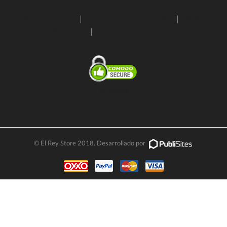
Políticas de envío
|
Condiciones de entrega
|
Aviso de
privacidad
|
Términos y condiciones
SSL Certificate
© El Rey Store 2018. Desarrollado por