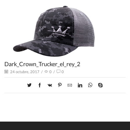
Dark_Crown_Trucker_el_rey_2
24 octubre, 2017
/
0
/
0