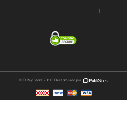
Políticas de envío
|
Condiciones de entrega
|
Aviso de
privacidad
|
Términos y condiciones
SSL Certificate
© El Rey Store 2018. Desarrollado por