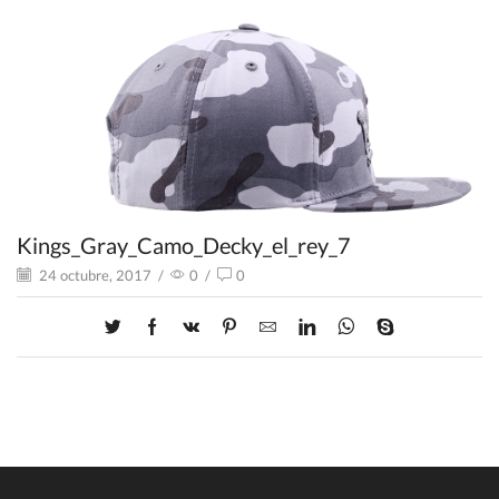
Kings_Gray_Camo_Decky_el_rey_7
24 octubre, 2017
/
0
/
0