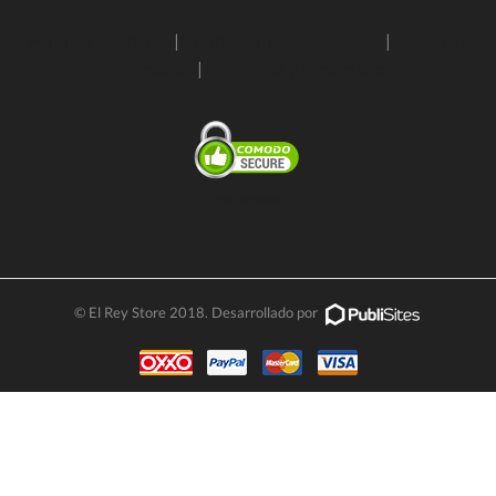
Políticas de envío
|
Condiciones de entrega
|
Aviso de
privacidad
|
Términos y condiciones
SSL Certificate
© El Rey Store 2018. Desarrollado por