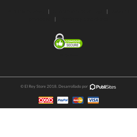
Políticas de envío
|
Condiciones de entrega
|
Aviso de
privacidad
|
Términos y condiciones
SSL Certificate
© El Rey Store 2018. Desarrollado por