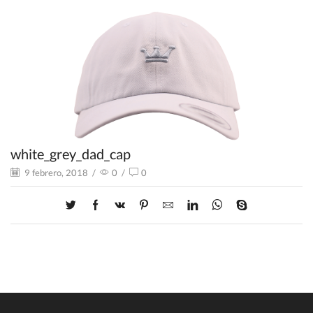
white_grey_dad_cap
9 febrero, 2018
/
0
/
0