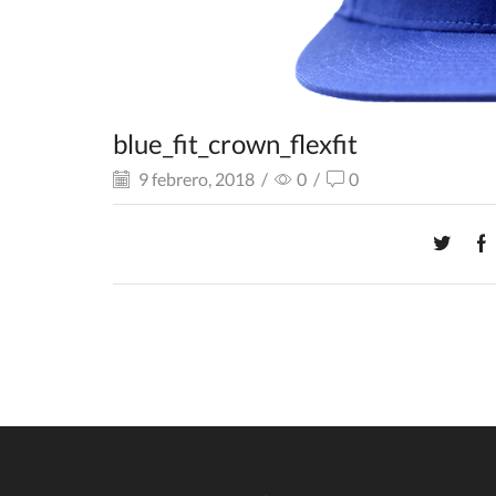
blue_fit_crown_flexfit
9 febrero, 2018
/
0
/
0