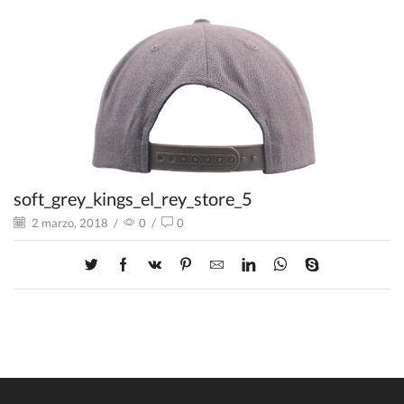
soft_grey_kings_el_rey_store_5
2 marzo, 2018
/
0
/
0