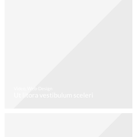
Video
,
Web-Design
Ut litora vestibulum sceleri