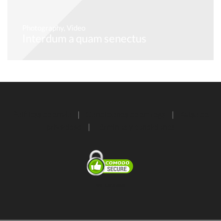
Photography
,
Video
Interdum a quam senectus
Políticas de envío
|
Condiciones de entrega
|
Aviso de
privacidad
|
Términos y condiciones
SSL Certificate