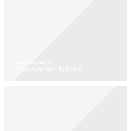
Video
,
Web-Design
Posuere mi cum habitant